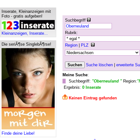
Inserate, Kleinanzeigen mit
Foto - gratis aufgeben!
Suchbegriff
Rubrik:
Kleinanzeigen, Inserate...
Die seriÃ¶se SinglebÃ¶rse!
Region
|
PLZ
Suche löschen
|
erweiterte S
Meine Suche
:
Suchbegriff:
"Oberneuland "
Region:
"
Ergebnis:
0 Inserate
Keinen Eintrag gefunden
Finde deine Liebe!