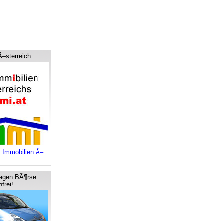
Ã–sterreich
0 Immobilien Ã–
agen BÃ¶rse
frei!