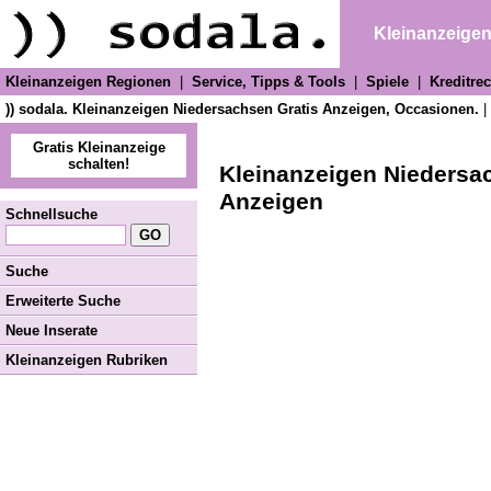
Kleinanzeige
Kleinanzeigen Regionen
|
Service, Tipps & Tools
|
Spiele
|
Kreditre
)) sodala. Kleinanzeigen Niedersachsen Gratis Anzeigen, Occasionen.
|
Gratis Kleinanzeige
schalten!
Kleinanzeigen Niedersa
Anzeigen
Schnellsuche
Suche
Erweiterte Suche
Neue Inserate
Kleinanzeigen Rubriken