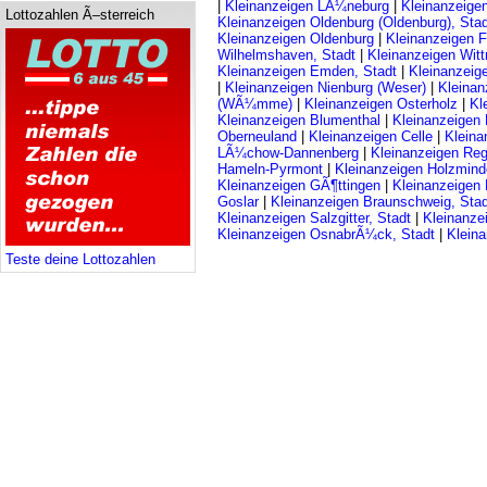
|
Kleinanzeigen LÃ¼neburg
|
Kleinanzeige
Lottozahlen Ã–sterreich
Kleinanzeigen Oldenburg (Oldenburg), Stad
Kleinanzeigen Oldenburg
|
Kleinanzeigen F
Wilhelmshaven, Stadt
|
Kleinanzeigen Wit
Kleinanzeigen Emden, Stadt
|
Kleinanzeig
|
Kleinanzeigen Nienburg (Weser)
|
Kleinan
(WÃ¼mme)
|
Kleinanzeigen Osterholz
|
Kl
Kleinanzeigen Blumenthal
|
Kleinanzeigen 
Oberneuland
|
Kleinanzeigen Celle
|
Kleina
LÃ¼chow-Dannenberg
|
Kleinanzeigen Re
Hameln-Pyrmont
|
Kleinanzeigen Holzmin
Kleinanzeigen GÃ¶ttingen
|
Kleinanzeigen
Goslar
|
Kleinanzeigen Braunschweig, Stad
Kleinanzeigen Salzgitter, Stadt
|
Kleinanze
Kleinanzeigen OsnabrÃ¼ck, Stadt
|
Klein
Teste deine Lottozahlen