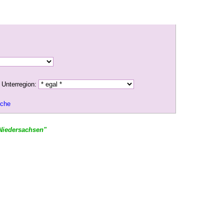
Unterregion:
uche
Niedersachsen"