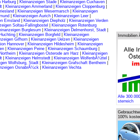
n Harburg
|
Kleinanzeigen Stade
|
Kleinanzeigen Cuxhaven
|
t
|
Kleinanzeigen Ammerland
|
Kleinanzeigen Cloppenburg
|
riesland
|
Kleinanzeigen Wesermarsch
|
Kleinanzeigen
tmund
|
Kleinanzeigen Aurich
|
Kleinanzeigen Leer
|
en Emsland
|
Kleinanzeigen Diepholz
|
Kleinanzeigen Verden
zeigen Soltau-Fallingbostel
|
Kleinanzeigen Rotenburg
einanzeigen Burglesum
|
Kleinanzeigen Delmenhorst, Stadt
|
Huchting
|
Kleinanzeigen Borgfeld
|
Kleinanzeigen
Immobilien 
nzeigen Gifhorn
|
Kleinanzeigen Uelzen
|
Kleinanzeigen
gion Hannover
|
Kleinanzeigen Hildesheim
|
Kleinanzeigen
den
|
Kleinanzeigen Peine
|
Kleinanzeigen Schaumburg
|
 Northeim
|
Kleinanzeigen Osterode am Harz
|
Kleinanzeigen
t
|
Kleinanzeigen Helmstedt
|
Kleinanzeigen WolfenbÃ¼ttel
|
igen Wolfsburg, Stadt
|
Kleinanzeigen Grafschaft Bentheim
|
anzeigen OsnabrÃ¼ck
|
Kleinanzeigen Vechta
Alle 300.00
sterreich
Gebrauchtw
100% kosten