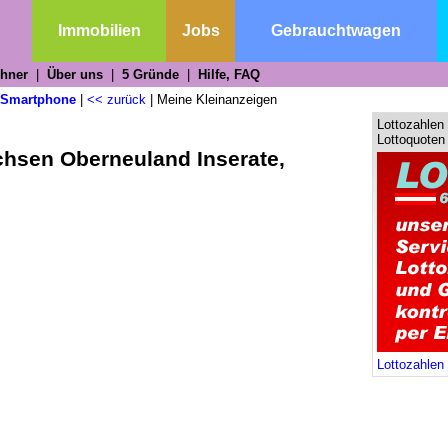
n
Immobilien
Jobs
Gebrauchtwagen
chner
|
Über uns
|
5 Gründe
|
Hilfe, FAQ
Smartphone
|
<< zurück
|
Meine Kleinanzeigen
Lottozahlen
Lottoquoten
chsen Oberneuland Inserate,
Lottozahlen 