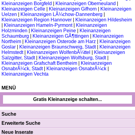
Kleinanzeigen Borgfeld
|
Kleinanzeigen Oberneuland
|
Kleinanzeigen Celle
|
Kleinanzeigen Gifhorn
|
Kleinanzeigen
Uelzen
|
Kleinanzeigen LÃ¼chow-Dannenberg
|
Kleinanzeigen Region Hannover
|
Kleinanzeigen Hildesheim
|
Kleinanzeigen Hameln-Pyrmont
|
Kleinanzeigen
Holzminden
|
Kleinanzeigen Peine
|
Kleinanzeigen
Schaumburg
|
Kleinanzeigen GÃ¶ttingen
|
Kleinanzeigen
Northeim
|
Kleinanzeigen Osterode am Harz
|
Kleinanzeigen
Goslar
|
Kleinanzeigen Braunschweig, Stadt
|
Kleinanzeigen
Helmstedt
|
Kleinanzeigen WolfenbÃ¼ttel
|
Kleinanzeigen
Salzgitter, Stadt
|
Kleinanzeigen Wolfsburg, Stadt
|
Kleinanzeigen Grafschaft Bentheim
|
Kleinanzeigen
OsnabrÃ¼ck, Stadt
|
Kleinanzeigen OsnabrÃ¼ck
|
Kleinanzeigen Vechta
MENÜ
Gratis Kleinanzeige schalten...
Suche
Erweiterte Suche
Neue Inserate