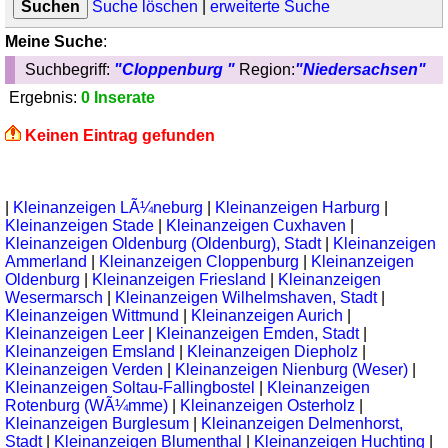
Suche löschen
|
erweiterte Suche
Meine Suche
:
Suchbegriff:
"Cloppenburg "
Region:
"Niedersachsen"
Ergebnis:
0 Inserate
Keinen Eintrag gefunden
|
Kleinanzeigen LÃ¼neburg
|
Kleinanzeigen Harburg
|
Kleinanzeigen Stade
|
Kleinanzeigen Cuxhaven
|
Kleinanzeigen Oldenburg (Oldenburg), Stadt
|
Kleinanzeigen
Ammerland
|
Kleinanzeigen Cloppenburg
|
Kleinanzeigen
Oldenburg
|
Kleinanzeigen Friesland
|
Kleinanzeigen
Wesermarsch
|
Kleinanzeigen Wilhelmshaven, Stadt
|
Kleinanzeigen Wittmund
|
Kleinanzeigen Aurich
|
Kleinanzeigen Leer
|
Kleinanzeigen Emden, Stadt
|
Kleinanzeigen Emsland
|
Kleinanzeigen Diepholz
|
Kleinanzeigen Verden
|
Kleinanzeigen Nienburg (Weser)
|
Kleinanzeigen Soltau-Fallingbostel
|
Kleinanzeigen
Rotenburg (WÃ¼mme)
|
Kleinanzeigen Osterholz
|
Kleinanzeigen Burglesum
|
Kleinanzeigen Delmenhorst,
Stadt
|
Kleinanzeigen Blumenthal
|
Kleinanzeigen Huchting
|