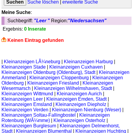
Suche löschen
|
erweiterte Suche
Meine Suche
:
Suchbegriff:
"Leer "
Region:
"Niedersachsen"
Ergebnis:
0 Inserate
Keinen Eintrag gefunden
|
Kleinanzeigen LÃ¼neburg
|
Kleinanzeigen Harburg
|
Kleinanzeigen Stade
|
Kleinanzeigen Cuxhaven
|
Kleinanzeigen Oldenburg (Oldenburg), Stadt
|
Kleinanzeigen
Ammerland
|
Kleinanzeigen Cloppenburg
|
Kleinanzeigen
Oldenburg
|
Kleinanzeigen Friesland
|
Kleinanzeigen
Wesermarsch
|
Kleinanzeigen Wilhelmshaven, Stadt
|
Kleinanzeigen Wittmund
|
Kleinanzeigen Aurich
|
Kleinanzeigen Leer
|
Kleinanzeigen Emden, Stadt
|
Kleinanzeigen Emsland
|
Kleinanzeigen Diepholz
|
Kleinanzeigen Verden
|
Kleinanzeigen Nienburg (Weser)
|
Kleinanzeigen Soltau-Fallingbostel
|
Kleinanzeigen
Rotenburg (WÃ¼mme)
|
Kleinanzeigen Osterholz
|
Kleinanzeigen Burglesum
|
Kleinanzeigen Delmenhorst,
Stadt
|
Kleinanzeigen Blumenthal
|
Kleinanzeigen Huchting
|