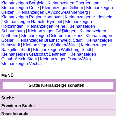
Kleinanzeigen Borgfeld
|
Kleinanzeigen Oberneuland
|
Kleinanzeigen Celle
|
Kleinanzeigen Gifhorn
|
Kleinanzeigen
Uelzen
|
Kleinanzeigen LÃ¼chow-Dannenberg
|
Kleinanzeigen Region Hannover
|
Kleinanzeigen Hildesheim
|
Kleinanzeigen Hameln-Pyrmont
|
Kleinanzeigen
Holzminden
|
Kleinanzeigen Peine
|
Kleinanzeigen
Schaumburg
|
Kleinanzeigen GÃ¶ttingen
|
Kleinanzeigen
Northeim
|
Kleinanzeigen Osterode am Harz
|
Kleinanzeigen
Goslar
|
Kleinanzeigen Braunschweig, Stadt
|
Kleinanzeigen
Helmstedt
|
Kleinanzeigen WolfenbÃ¼ttel
|
Kleinanzeigen
Salzgitter, Stadt
|
Kleinanzeigen Wolfsburg, Stadt
|
Kleinanzeigen Grafschaft Bentheim
|
Kleinanzeigen
OsnabrÃ¼ck, Stadt
|
Kleinanzeigen OsnabrÃ¼ck
|
Kleinanzeigen Vechta
MENÜ
Gratis Kleinanzeige schalten...
Suche
Erweiterte Suche
Neue Inserate