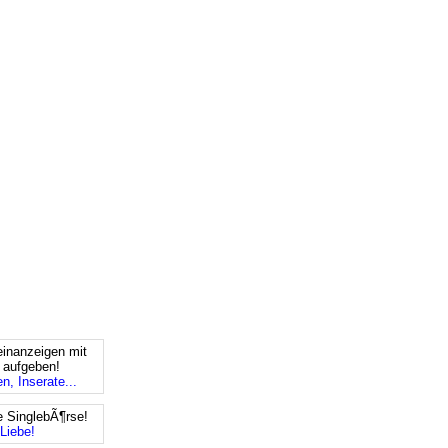
einanzeigen mit
s aufgeben!
n, Inserate...
e SinglebÃ¶rse!
Liebe!