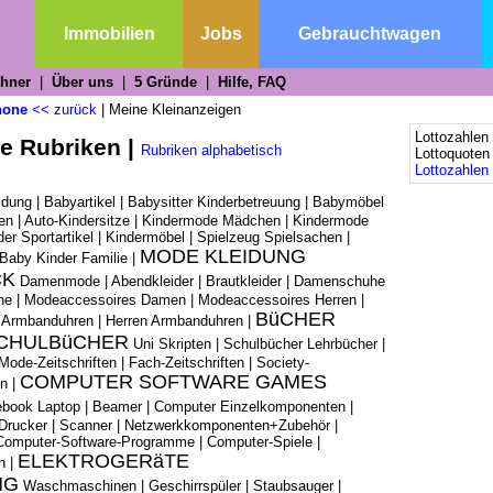
n
Immobilien
Jobs
Gebrauchtwagen
chner
|
Über uns
|
5 Gründe
|
Hilfe, FAQ
hone
<< zurück
|
Meine Kleinanzeigen
Lottozahlen
le Rubriken |
Rubriken alphabetisch
Lottoquote
Lottozahlen 
idung
|
Babyartikel
|
Babysitter Kinderbetreuung
|
Babymöbel
en
|
Auto-Kindersitze
|
Kindermode Mädchen
|
Kindermode
der Sportartikel
|
Kindermöbel
|
Spielzeug Spielsachen
|
MODE KLEIDUNG
Baby Kinder Familie
|
CK
Damenmode
|
Abendkleider
|
Brautkleider
|
Damenschuhe
he
|
Modeaccessoires Damen
|
Modeaccessoires Herren
|
BüCHER
Armbanduhren
|
Herren Armbanduhren
|
SCHULBüCHER
Uni Skripten
|
Schulbücher Lehrbücher
|
Mode-Zeitschriften
|
Fach-Zeitschriften
|
Society-
COMPUTER SOFTWARE GAMES
en
|
ebook Laptop
|
Beamer
|
Computer Einzelkomponenten
|
Drucker
|
Scanner
|
Netzwerkkomponenten+Zubehör
|
Computer-Software-Programme
|
Computer-Spiele
|
ELEKTROGERäTE
n
|
NG
Waschmaschinen
|
Geschirrspüler
|
Staubsauger
|