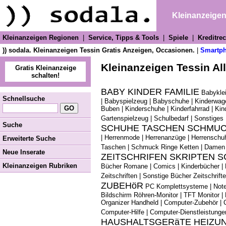
Kleinanzeige
Kleinanzeigen Regionen
|
Service, Tipps & Tools
|
Spiele
|
Kreditre
)) sodala. Kleinanzeigen Tessin Gratis Anzeigen, Occasionen.
|
Smartp
Kleinanzeigen Tessin Al
Gratis Kleinanzeige
schalten!
BABY KINDER FAMILIE
Babykle
Schnellsuche
|
Babyspielzeug
|
Babyschuhe
|
Kinderwag
Buben
|
Kinderschuhe
|
Kinderfahrrad
|
Kin
Gartenspielzeug
|
Schulbedarf
|
Sonstiges 
Suche
SCHUHE TASCHEN SCHMU
|
Herrenmode
|
Herrenanzüge
|
Herrenschu
Erweiterte Suche
Taschen
|
Schmuck Ringe Ketten
|
Damen 
Neue Inserate
ZEITSCHRIFEN SKRIPTEN 
Kleinanzeigen Rubriken
Bücher Romane
|
Comics
|
Kinderbücher
|
Zeitschriften
|
Sonstige Bücher Zeitschrift
ZUBEHöR
PC Komplettsysteme
|
Not
Bildschirm Röhren-Monitor
|
TFT Monitor
|
Organizer Handheld
|
Computer-Zubehör
|
Computer-Hilfe
|
Computer-Dienstleistunge
HAUSHALTSGERäTE HEIZU