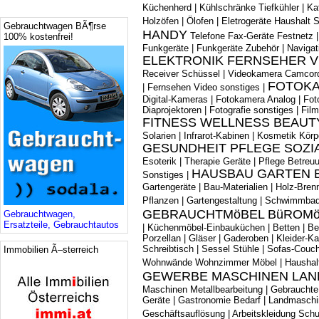
Küchenherd
|
Kühlschränke Tiefkühler
|
Ka
Holzöfen
|
Ölofen
|
Eletrogeräte Haushalt 
Gebrauchtwagen BÃ¶rse
HANDY
Telefone Fax-Geräte Festnetz
100% kostenfrei!
Funkgeräte
|
Funkgeräte Zubehör
|
Naviga
ELEKTRONIK FERNSEHER V
Receiver Schüssel
|
Videokamera Camcor
FOTOKA
|
Fernsehen Video sonstiges
|
Digital-Kameras
|
Fotokamera Analog
|
Fot
Diaprojektoren
|
Fotografie sonstiges
|
Fil
FITNESS WELLNESS BEAUT
Solarien
|
Infrarot-Kabinen
|
Kosmetik Körp
GESUNDHEIT PFLEGE SOZI
Esoterik
|
Therapie Geräte
|
Pflege Betreuu
HAUSBAU GARTEN 
Sonstiges
|
Gartengeräte
|
Bau-Materialien
|
Holz-Bren
Pflanzen
|
Gartengestaltung
|
Schwimmba
GEBRAUCHTMöBEL BüROM
Gebrauchtwagen,
Ersatzteile, Gebrauchtautos
|
Küchenmöbel-Einbauküchen
|
Betten
|
Be
Porzellan
|
Gläser
|
Gaderoben
|
Kleider-K
Schreibtisch
|
Sessel Stühle
|
Sofas-Couc
Immobilien Ã–sterreich
Wohnwände Wohnzimmer Möbel
|
Haushal
GEWERBE MASCHINEN LAN
Maschinen Metallbearbeitung
|
Gebrauchte
Geräte
|
Gastronomie Bedarf
|
Landmaschi
Geschäftsauflösung
|
Arbeitskleidung Sch