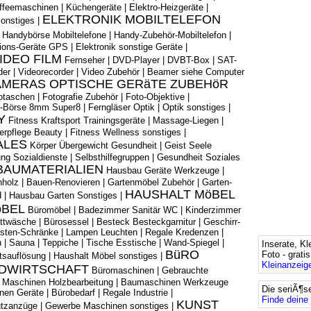
ffeemaschinen
|
Küchengeräte
|
Elektro-Heizgeräte
|
ELEKTRONIK MOBILTELEFON
Sonstiges
|
|
Handybörse Mobiltelefone
|
Handy-Zubehör-Mobiltelefon
|
tions-Geräte GPS
|
Elektronik sonstige Geräte
|
IDEO FILM
Fernseher
|
DVD-Player
|
DVBT-Box
|
SAT-
der
|
Videorecorder
|
Video Zubehör
|
Beamer siehe Computer
MERAS OPTISCHE GERäTE ZUBEHöR
otaschen
|
Fotografie Zubehör
|
Foto-Objektive
|
m-Börse 8mm Super8
|
Ferngläser Optik
|
Optik sonstiges
|
Y
Fitness Kraftsport Trainingsgeräte
|
Massage-Liegen
|
erpflege Beauty
|
Fitness Wellness sonstiges
|
ALES
Körper Übergewicht Gesundheit
|
Geist Seele
ng Sozialdienste
|
Selbsthilfegruppen
|
Gesundheit Soziales
BAUMATERIALIEN
Hausbau Geräte Werkzeuge
|
nholz
|
Bauen-Renovieren
|
Gartenmöbel Zubehör
|
Garten-
HAUSHALT MöBEL
d
|
Hausbau Garten Sonstiges
|
öBEL
Büromöbel
|
Badezimmer Sanitär WC
|
Kinderzimmer
ttwäsche
|
Bürosessel
|
Besteck Besteckgarnitur
|
Geschirr-
asten-Schränke
|
Lampen Leuchten
|
Regale Kredenzen
|
h
|
Sauna
|
Teppiche
|
Tische Esstische
|
Wand-Spiegel
|
Inserate, Kl
BüRO
Foto - grati
tsauflösung
|
Haushalt Möbel sonstiges
|
Kleinanzeige
DWIRTSCHAFT
Büromaschinen
|
Gebrauchte
 Maschinen Holzbearbeitung
|
Baumaschinen Werkzeuge
Die seriÃ¶s
nen Geräte
|
Bürobedarf
|
Regale Industrie
|
Finde deine 
KUNST
utzanzüge
|
Gewerbe Maschinen sonstiges
|