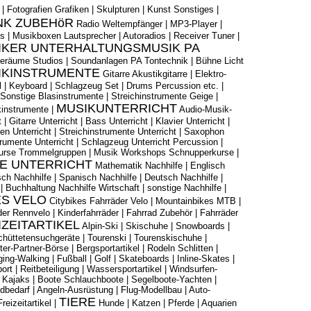
|
Fotografien Grafiken
|
Skulpturen
|
Kunst Sonstiges
|
NK ZUBEHöR
Radio Weltempfänger
|
MP3-Player
|
es
|
Musikboxen Lautsprecher
|
Autoradios
|
Receiver Tuner
|
IKER UNTERHALTUNGSMUSIK PA
eräume Studios
|
Soundanlagen PA Tontechnik
|
Bühne Licht
IKINSTRUMENTE
Gitarre Akustikgitarre
|
Elektro-
l
|
Keyboard
|
Schlagzeug Set
|
Drums Percussion etc.
|
Sonstige Blasinstrumente
|
Streichinstrumente Geige
|
MUSIKUNTERRICHT
kinstrumente
|
Audio-Musik-
t
|
Gitarre Unterricht
|
Bass Unterricht
|
Klavier Unterricht
|
en Unterricht
|
Streichinstrumente Unterricht
|
Saxophon
rumente Unterricht
|
Schlagzeug Unterricht Percussion
|
urse Trommelgruppen
|
Musik Workshops Schnupperkurse
|
E UNTERRICHT
Mathematik Nachhilfe
|
Englisch
isch Nachhilfe
|
Spanisch Nachhilfe
|
Deutsch Nachhilfe
|
|
Buchhaltung Nachhilfe Wirtschaft
|
sonstige Nachhilfe
|
S VELO
Citybikes Fahrräder Velo
|
Mountainbikes MTB
|
der Rennvelo
|
Kinderfahrräder
|
Fahrrad Zubehör
|
Fahrräder
ZEITARTIKEL
Alpin-Ski
|
Skischuhe
|
Snowboards
|
hüttetensuchgeräte
|
Tourenski
|
Tourenskischuhe
|
tter-Partner-Börse
|
Bergsportartikel
|
Rodeln Schlitten
|
ging-Walking
|
Fußball
|
Golf
|
Skateboards
|
Inline-Skates
|
port
|
Reitbeteiligung
|
Wassersportartikel
|
Windsurfen-
|
Kajaks
|
Boote Schlauchboote
|
Segelboote-Yachten
|
dbedarf
|
Angeln-Ausrüstung
|
Flug-Modellbau
|
Auto-
TIERE
reizeitartikel
|
Hunde
|
Katzen
|
Pferde
|
Aquarien