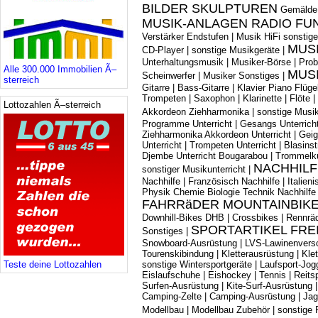
BILDER SKULPTUREN
Gemälde
MUSIK-ANLAGEN RADIO FU
Verstärker Endstufen
|
Musik HiFi sonstig
MUS
CD-Player
|
sonstige Musikgeräte
|
Unterhaltungsmusik
|
Musiker-Börse
|
Prob
Alle 300.000 Immobilien Ã–
MUS
Scheinwerfer
|
Musiker Sonstiges
|
sterreich
Gitarre
|
Bass-Gitarre
|
Klavier Piano Flüge
Trompeten
|
Saxophon
|
Klarinette
|
Flöte
|
Lottozahlen Ã–sterreich
Akkordeon Ziehharmonika
|
sonstige Musi
Programme Unterricht
|
Gesangs Unterrich
Ziehharmonika Akkordeon Unterricht
|
Geig
Unterricht
|
Trompeten Unterricht
|
Blasinst
Djembe Unterricht Bougarabou
|
Trommelk
NACHHILF
sonstiger Musikunterricht
|
Nachhilfe
|
Französisch Nachhilfe
|
Italien
Physik Chemie Biologie Technik Nachhilfe
FAHRRäDER MOUNTAINBIKE
Downhill-Bikes DHB
|
Crossbikes
|
Rennrä
SPORTARTIKEL FREI
Sonstiges
|
Snowboard-Ausrüstung
|
LVS-Lawinenversc
Tourenskibindung
|
Kletterausrüstung
|
Kle
Teste deine Lottozahlen
sonstige Wintersportgeräte
|
Laufsport-Jog
Eislaufschuhe
|
Eishockey
|
Tennis
|
Reits
Surfen-Ausrüstung
|
Kite-Surf-Ausrüstung
Camping-Zelte
|
Camping-Ausrüstung
|
Jag
Modellbau
|
Modellbau Zubehör
|
sonstige F