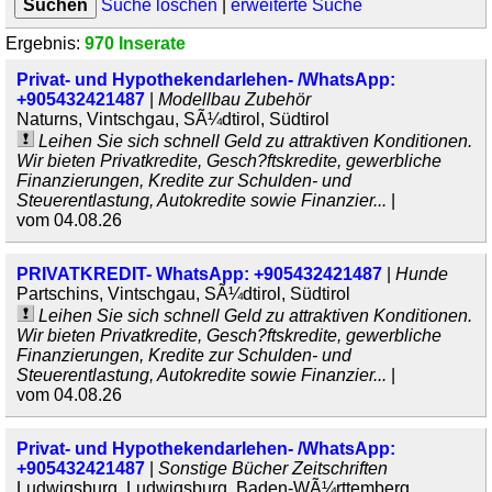
Suche löschen
|
erweiterte Suche
Ergebnis:
970 Inserate
Privat- und Hypothekendarlehen- /WhatsApp:
+905432421487
|
Modellbau Zubehör
Naturns, Vintschgau, SÃ¼dtirol, Südtirol
Leihen Sie sich schnell Geld zu attraktiven Konditionen.
Wir bieten Privatkredite, Gesch?ftskredite, gewerbliche
Finanzierungen, Kredite zur Schulden- und
Steuerentlastung, Autokredite sowie Finanzier...
|
vom 04.08.26
PRIVATKREDIT- WhatsApp: +905432421487
|
Hunde
Partschins, Vintschgau, SÃ¼dtirol, Südtirol
Leihen Sie sich schnell Geld zu attraktiven Konditionen.
Wir bieten Privatkredite, Gesch?ftskredite, gewerbliche
Finanzierungen, Kredite zur Schulden- und
Steuerentlastung, Autokredite sowie Finanzier...
|
vom 04.08.26
Privat- und Hypothekendarlehen- /WhatsApp:
+905432421487
|
Sonstige Bücher Zeitschriften
Ludwigsburg, Ludwigsburg, Baden-WÃ¼rttemberg,