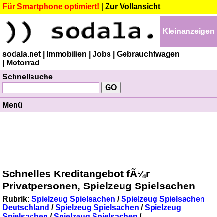
Für Smartphone optimiert!
|
Zur Vollansicht
Kleinanzeigen
sodala.net
| Immobilien
| Jobs
| Gebrauchtwagen
| Motorrad
Schnellsuche
Menü
Schnelles Kreditangebot fÃ¼r
Privatpersonen, Spielzeug Spielsachen
Rubrik:
Spielzeug Spielsachen
/
Spielzeug Spielsachen
Deutschland
/
Spielzeug Spielsachen
/
Spielzeug
Spielsachen
/
Spielzeug Spielsachen
/