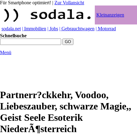
Für Smartphone optimiert!
|
Zur Vollansicht
Kleinanzeigen
sodala.net
| Immobilien
| Jobs
| Gebrauchtwagen
| Motorrad
Schnellsuche
Menü
Partnerr?ckkehr, Voodoo,
Liebeszauber, schwarze Magie,,
Geist Seele Esoterik
NiederÃ¶sterreich