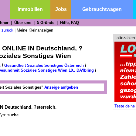
n
Immobilien
Jobs
Gebrauchtwagen
chner
|
Über uns
|
5 Gründe
|
Hilfe, FAQ
 zurück
|
Meine Kleinanzeigen
Lottozahlen
ONLINE IN Deutschland, ?
Soziales Sonstiges Wien
/
/
s
Gesundheit Soziales Sonstiges Österreich
/
esundheit Soziales Sonstiges Wien 19., DÃ¶bling
it Soziales Sonstiges"
Anzeige aufgeben
Teste deine
Deutschland, ?sterreich,
yp:
suche