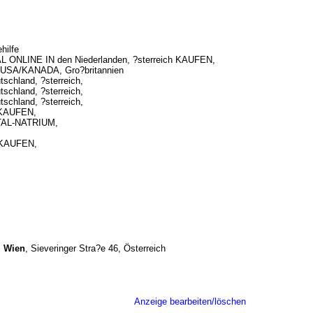
hilfe
LINE IN den Niederlanden, ?sterreich KAUFEN,
SA/KANADA, Gro?britannien
hland, ?sterreich,
hland, ?sterreich,
hland, ?sterreich,
KAUFEN,
AL-NATRIUM,
KAUFEN,
, Wien
, Sieveringer Stra?e 46, Österreich
Anzeige bearbeiten/löschen