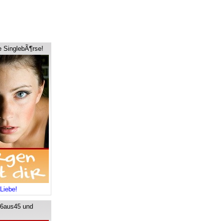
e SinglebÃ¶rse!
Liebe!
 6aus45 und