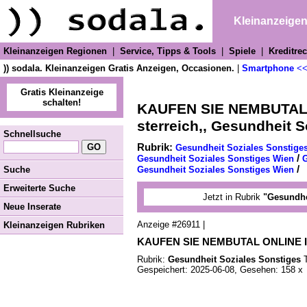
Kleinanzeige
Kleinanzeigen Regionen
|
Service, Tipps & Tools
|
Spiele
|
Kreditre
)) sodala. Kleinanzeigen Gratis Anzeigen, Occasionen.
|
Smartphone
<<
Gratis Kleinanzeige
schalten!
KAUFEN SIE NEMBUTAL 
sterreich,, Gesundheit 
Schnellsuche
Rubrik:
Gesundheit Soziales Sonstige
/
Gesundheit Soziales Sonstiges Wien
G
/
Suche
Gesundheit Soziales Sonstiges Wien
Erweiterte Suche
Jetzt in Rubrik
"Gesundhe
Neue Inserate
Anzeige #26911 |
Kleinanzeigen Rubriken
KAUFEN SIE NEMBUTAL ONLINE IN 
Rubrik:
Gesundheit Soziales Sonstiges
T
Gespeichert: 2025-06-08, Gesehen: 158 x