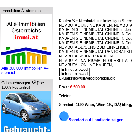
Immobilien Ã–sterreich
Kaufen Sie Nembutal zur freiwilligen Sterbe
NEMBUTAL ONLINE KAUFEN, NEMBUTAL ON
KAUFEN SIE NEMBUTAL ONLINE in den U
KAUFEN SIE NEMBUTAL ONLINE IN Deutsc
KAUFEN SIE NEMBUTAL ONLINE IN Deutsc
KAUFEN SIE NEMBUTAL ONLINE IN Deutsc
NEMBUTAL-L?SUNG ZUM EINNEHMEN 
KAUFEN SIE NEMBUTAL-PENTOBARBIT
NEMBUTAL-PULVER KAUFEN,
NEMBUTAL-NATRIUMPENTOBARBITAL 
NEMBUTAL ONLINE KAUFEN,
Alle 300.000 Immobilien Ã–
[-link-not-allowed-]
sterreich
[-link-not-allowed-]
E-Mail:info@silvercorporation.org
Gebrauchtwagen BÃ¶rse
Preis:
€ 500,00
100% kostenfrei!
Telefon
:
Standort:
1190 Wien, Wien 19., DÃ¶bling
Standort auf Landkarte zeigen...