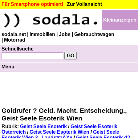
Für Smartphone optimiert!
|
Zur Vollansicht
Kleinanzeigen
sodala.net
| Immobilien
| Jobs
| Gebrauchtwagen
| Motorrad
Schnellsuche
Menü
Goldrufer ? Geld. Macht. Entscheidung.,
Geist Seele Esoterik Wien
Rubrik:
Geist Seele Esoterik
/
Geist Seele Esoterik
Österreich
/
Geist Seele Esoterik Wien
/
Geist Seele
Esoterik Wien 3., LandstraÃŸe
/
Geist Seele Esoterik d?