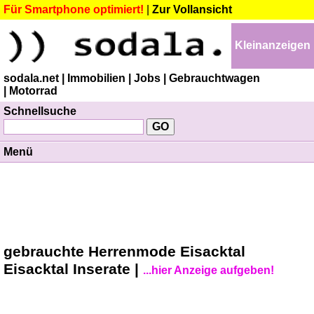
Für Smartphone optimiert!
|
Zur Vollansicht
Kleinanzeigen
sodala.net
| Immobilien
| Jobs
| Gebrauchtwagen
| Motorrad
Schnellsuche
Menü
gebrauchte Herrenmode Eisacktal
Eisacktal Inserate |
...hier Anzeige aufgeben!