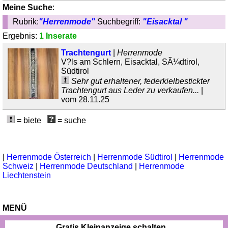
Meine Suche
:
Rubrik:
"Herrenmode"
Suchbegriff:
"Eisacktal "
Ergebnis:
1 Inserate
Trachtengurt
|
Herrenmode
V?ls am Schlern, Eisacktal, SÃ¼dtirol,
Südtirol
Sehr gut erhaltener, federkielbestickter
Trachtengurt aus Leder zu verkaufen...
|
vom 28.11.25
= biete
= suche
|
Herrenmode Österreich
|
Herrenmode Südtirol
|
Herrenmode
Schweiz
|
Herrenmode Deutschland
|
Herrenmode
Liechtenstein
MENÜ
Gratis Kleinanzeige schalten...