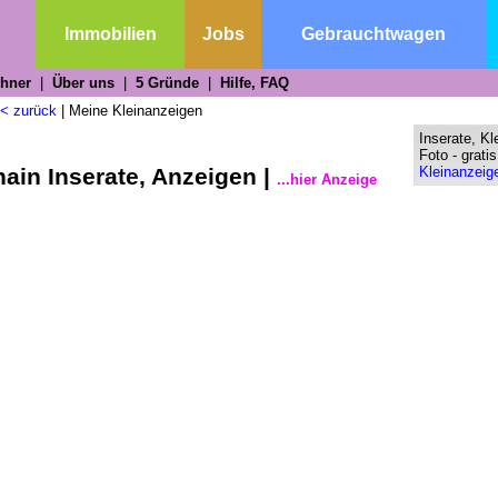
n
Immobilien
Jobs
Gebrauchtwagen
chner
|
Über uns
|
5 Gründe
|
Hilfe, FAQ
< zurück
|
Meine Kleinanzeigen
Inserate, Kl
Foto - grati
ain Inserate, Anzeigen |
Kleinanzeige
...hier Anzeige