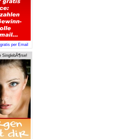
gratis per Email
e SinglebÃ¶rse!