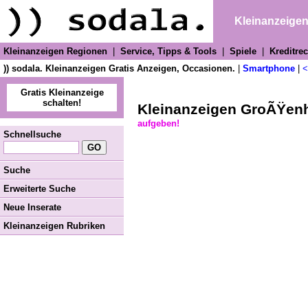
Kleinanzeige
Kleinanzeigen Regionen
|
Service, Tipps & Tools
|
Spiele
|
Kreditre
)) sodala. Kleinanzeigen Gratis Anzeigen, Occasionen.
|
Smartphone
|
<
Gratis Kleinanzeige
schalten!
Kleinanzeigen GroÃŸenh
aufgeben!
Schnellsuche
Suche
Erweiterte Suche
Neue Inserate
Kleinanzeigen Rubriken