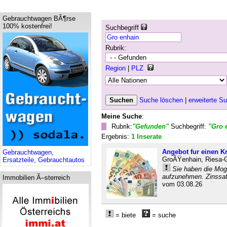
Gebrauchtwagen BÃ¶rse
100% kostenfrei!
Suchbegriff
Rubrik:
Region
|
PLZ
Suche löschen
|
erweiterte S
Meine Suche
:
Rubrik:
"Gefunden"
Suchbegriff:
"Gro 
Ergebnis:
1 Inserate
Angebot fur einen Kr
Gebrauchtwagen,
GroÃŸenhain, Riesa-
Ersatzteile, Gebrauchtautos
Sie haben die Mogl
aufzunehmen. Zinssat
Immobilien Ã–sterreich
vom 03.08.26
= biete
= suche