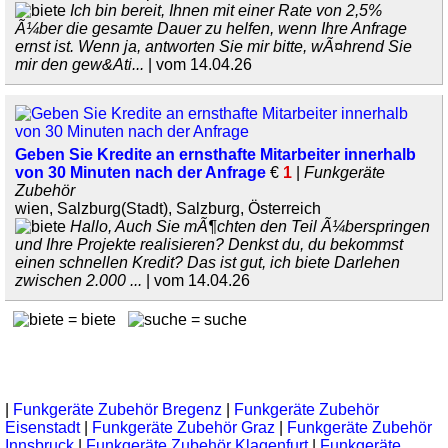
Ich bin bereit, Ihnen mit einer Rate von 2,5%
Ã¼ber die gesamte Dauer zu helfen, wenn Ihre Anfrage
ernst ist. Wenn ja, antworten Sie mir bitte, wÃ¤hrend Sie
mir den gew&Ati...
| vom 14.04.26
Geben Sie Kredite an ernsthafte Mitarbeiter innerhalb
von 30 Minuten nach der Anfrage
€
1
|
Funkgeräte
Zubehör
wien, Salzburg(Stadt), Salzburg, Österreich
Hallo, Auch Sie mÃ¶chten den Teil Ã¼berspringen
und Ihre Projekte realisieren? Denkst du, du bekommst
einen schnellen Kredit? Das ist gut, ich biete Darlehen
zwischen 2.000 ...
| vom 14.04.26
= biete
= suche
|
Funkgeräte Zubehör Bregenz
|
Funkgeräte Zubehör
Eisenstadt
|
Funkgeräte Zubehör Graz
|
Funkgeräte Zubehör
Innsbruck
|
Funkgeräte Zubehör Klagenfurt
|
Funkgeräte