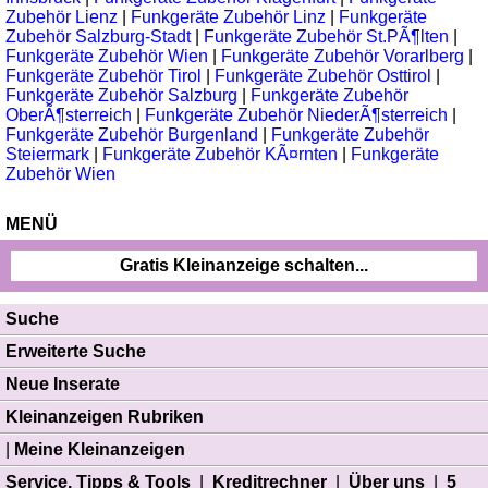
Zubehör Lienz
|
Funkgeräte Zubehör Linz
|
Funkgeräte
Zubehör Salzburg-Stadt
|
Funkgeräte Zubehör St.PÃ¶lten
|
Funkgeräte Zubehör Wien
|
Funkgeräte Zubehör Vorarlberg
|
Funkgeräte Zubehör Tirol
|
Funkgeräte Zubehör Osttirol
|
Funkgeräte Zubehör Salzburg
|
Funkgeräte Zubehör
OberÃ¶sterreich
|
Funkgeräte Zubehör NiederÃ¶sterreich
|
Funkgeräte Zubehör Burgenland
|
Funkgeräte Zubehör
Steiermark
|
Funkgeräte Zubehör KÃ¤rnten
|
Funkgeräte
Zubehör Wien
MENÜ
Gratis Kleinanzeige schalten...
Suche
Erweiterte Suche
Neue Inserate
Kleinanzeigen Rubriken
|
Meine Kleinanzeigen
Service, Tipps & Tools
|
Kreditrechner
|
Über uns
|
5